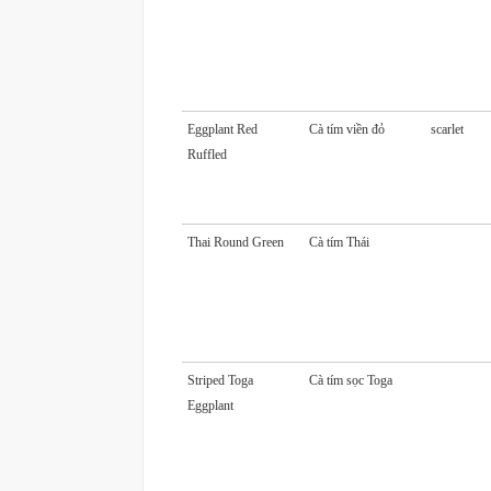
Eggplant Red
Cà tím viền đỏ
scarlet
Ruffled
Thai Round Green
Cà tím Thái
Striped Toga
Cà tím sọc Toga
Eggplant