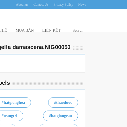
About us
Contact Us
Privacy Policy
News
HỆ
MUA BÁN
LIÊN KẾT
Search
gella damascena,NIG00053
bels
#hatgionghoa
#thaoduoc
#trangtri
#hatgiongrau