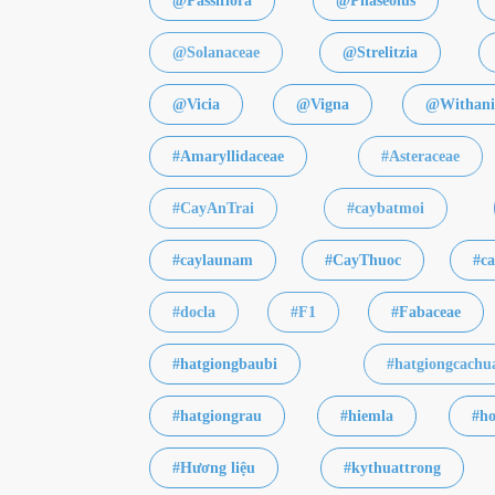
@Passiflora
@Phaseolus
@Solanaceae
@Strelitzia
@Vicia
@Vigna
@Withani
#Amaryllidaceae
#Asteraceae
#CayAnTrai
#caybatmoi
#caylaunam
#CayThuoc
#ca
#docla
#F1
#Fabaceae
#hatgiongbaubi
#hatgiongcachu
#hatgiongrau
#hiemla
#h
#Hương liệu
#kythuattrong