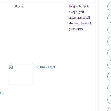
90 days
Unique, brilliant
orange, green
stripes, tennis ball
size, very flavorful,
great stuffed,
Cà tím Casper
ant