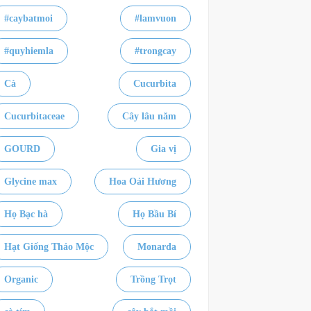
#caybatmoi
#lamvuon
#quyhiemla
#trongcay
Cà
Cucurbita
Cucurbitaceae
Cây lâu năm
GOURD
Gia vị
Glycine max
Hoa Oải Hương
Họ Bạc hà
Họ Bầu Bí
Hạt Giống Thảo Mộc
Monarda
Organic
Trồng Trọt