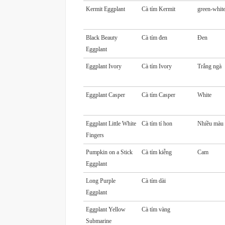
Kermit Eggplant
Cà tím Kermit
green-whit
Black Beauty
Cà tím đen
Đen
Eggplant
Eggplant Ivory
Cà tím Ivory
Trắng ngà
Eggplant Casper
Cà tím Casper
White
Eggplant Little White
Cà tím tí hon
Nhiều màu
Fingers
Pumpkin on a Stick
Cà tím kiễng
Cam
Eggplant
Long Purple
Cà tím dài
Eggplant
Eggplant Yellow
Cà tím vàng
Submarine