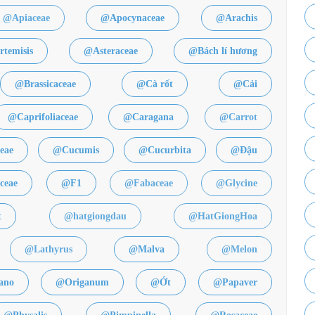
@Apiaceae
@Apocynaceae
@Arachis
temisis
@Asteraceae
@Bách lí hương
@Brassicaceae
@Cà rốt
@Cải
@Caprifoliaceae
@Caragana
@Carrot
eae
@Cucumis
@Cucurbita
@Đậu
ceae
@F1
@Fabaceae
@Glycine
t
@hatgiongdau
@HatGiongHoa
@Lathyrus
@Malva
@Melon
ano
@Origanum
@Ớt
@Papaver