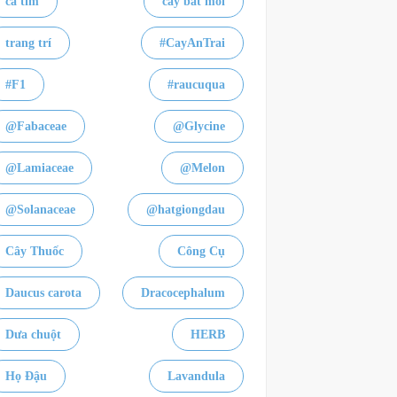
cà tím
cây bắt mồi
trang trí
#CayAnTrai
#F1
#raucuqua
@Fabaceae
@Glycine
@Lamiaceae
@Melon
@Solanaceae
@hatgiongdau
Cây Thuốc
Công Cụ
Daucus carota
Dracocephalum
Dưa chuột
HERB
Họ Đậu
Lavandula