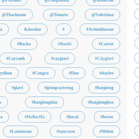
@Physalis
@Pimpinella
@Rosaceae
@Thachnam
@Tomato
@Valeriana
a
&docdao
#
#Actinidiaceae
#Bacha
#Baubi
#Carrot
#Caycanh
#caygiavi
#Câygiavi
ytihon
#Congcu
#Dau
#dayleo
#giavi
#giongcaytrong
#hatgiong
a
#hatgiongdau
#hatgionghoa
oa
#HoBacHa
#hocai
#hocuc
#Lamiaceae
#lamvuon
#Melon