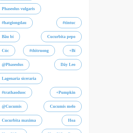
Phaseolus vulgaris
#hatgiongdau
#tintuc
Bầu bí
Cucurbita pepo
Cúc
#thitruong
+Bí
@Phaseolus
Dây Leo
Lagenaria siceraria
#trathaoduoc
+Pumpkin
@Cucumis
Cucumis melo
Cucurbita maxima
Hoa