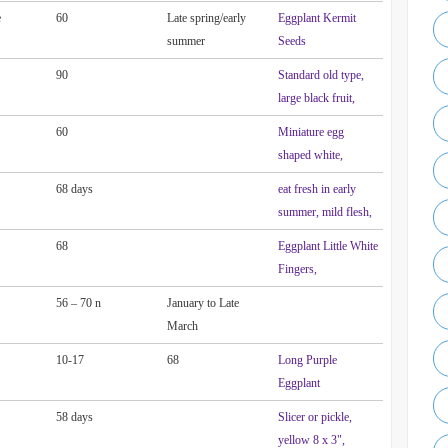
e
60
Late spring/early
Eggplant Kermit
summer
Seeds
90
Standard old type,
large black fruit,
60
Miniature egg
shaped white,
68 days
eat fresh in early
summer, mild flesh,
68
Eggplant Little White
Fingers,
56 – 70 n
January to Late
March
10-17
68
Long Purple
Eggplant
58 days
Slicer or pickle,
yellow 8 x 3",