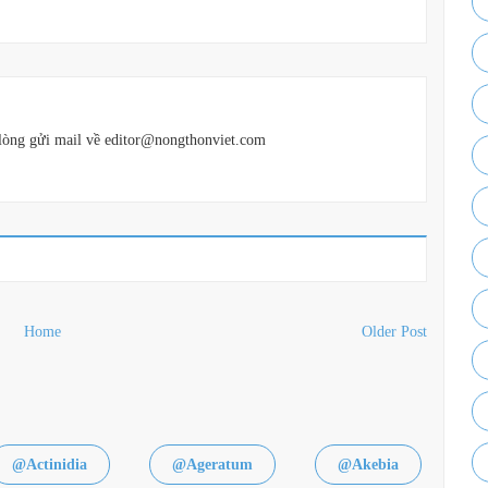
vui lòng gửi mail về editor@nongthonviet.com
Home
Older Post
@Actinidia
@Ageratum
@Akebia