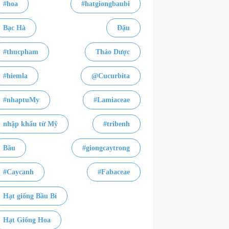
#hoa
#hatgiongbaubi
Bạc Hà
Đậu
#thucpham
Thảo Dược
#hiemla
@Cucurbita
#nhaptuMy
#Lamiaceae
nhập khẩu từ Mỹ
#tribenh
Bầu
#giongcaytrong
#Caycanh
#Fabaceae
Hạt giống Bầu Bí
Hạt Giống Hoa