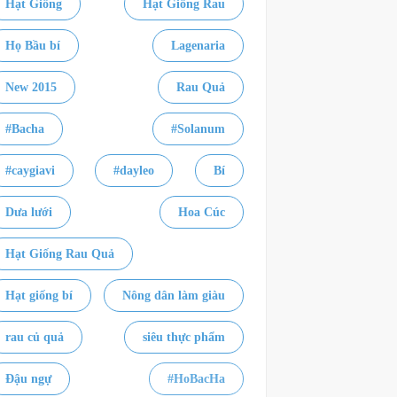
Hạt Giống
Hạt Giống Rau
Họ Bầu bí
Lagenaria
New 2015
Rau Quả
#Bacha
#Solanum
#caygiavi
#dayleo
Bí
Dưa lưới
Hoa Cúc
Hạt Giống Rau Quả
Hạt giống bí
Nông dân làm giàu
rau củ quả
siêu thực phẩm
Đậu ngự
#HoBacHa