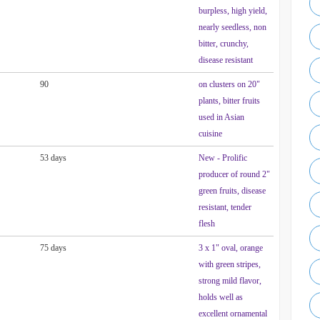
burpless, high yield,
nearly seedless, non
bitter, crunchy,
disease resistant
90
on clusters on 20"
plants, bitter fruits
used in Asian
cuisine
53 days
New - Prolific
producer of round 2"
green fruits, disease
resistant, tender
flesh
75 days
3 x 1" oval, orange
with green stripes,
strong mild flavor,
holds well as
excellent ornamental