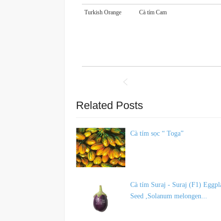
Turkish Orange
Cà tím Cam
Related Posts
Cà tím sọc “ Toga”
Cà tím Suraj - Suraj (F1) Eggpl
Seed ,Solanum melongen...