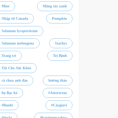
Mint
Măng tây xanh
Nhập từ Canada
Pumpkin
Solanum lycopersicum
Solanum melongena
Stachys
Trang trí
Trị Bệnh
Tốt Cho Sức Khỏe
cà chua anh đào
hương thảo
họ Bạc hà
#Asteraceae
#Baubi
#Câygiavi
#docla
#hatgiongcachua