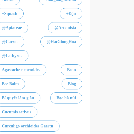
+Squash
+Đậu
@Apiaceae
@Artemisia
@Carrot
@HatGiongHoa
@Lathyrus
Agastache nepetoides
Bean
Bee Balm
Blog
Bí quyết làm giàu
Bạc hà núi
Cucumis sativus
Curculigo orchioides Gaertn