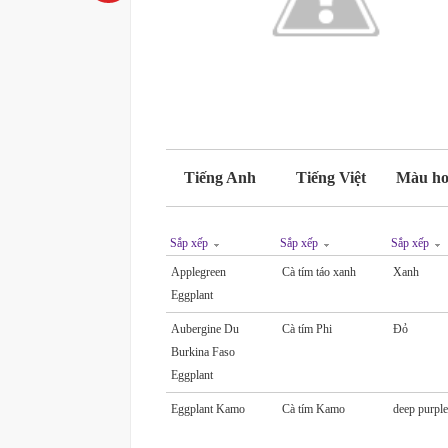
Tiếng Anh
Tiếng Việt
Màu ho
Sắp xếp
Sắp xếp
Sắp xếp
Applegreen
Cà tím táo xanh
Xanh
Eggplant
Aubergine Du
Cà tím Phi
Đỏ
Burkina Faso
Eggplant
Eggplant Kamo
Cà tím Kamo
deep purpl