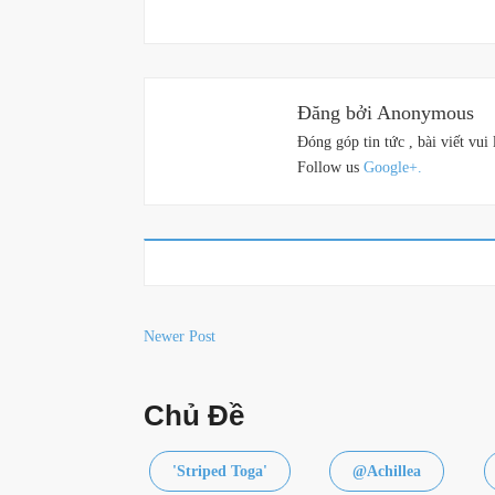
Đăng bởi Anonymous
Đóng góp tin tức , bài viết 
Follow us
Google+.
Newer Post
Chủ Đề
'Striped Toga'
@Achillea