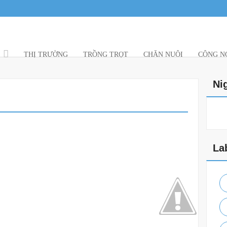
THỊ TRƯỜNG
TRỒNG TRỌT
CHĂN NUÔI
CÔNG NG
Ni
La