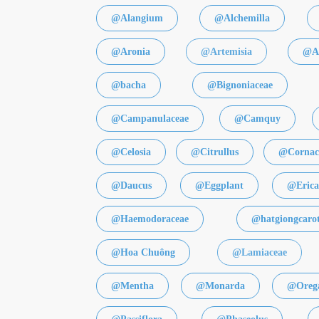
@Alangium
@Alchemilla
@Aronia
@Artemisia
@Ar
@bacha
@Bignoniaceae
@Campanulaceae
@Camquy
@Celosia
@Citrullus
@Cornac
@Daucus
@Eggplant
@Erica
@Haemodoraceae
@hatgiongcaro
@Hoa Chuông
@Lamiaceae
@Mentha
@Monarda
@Oreg