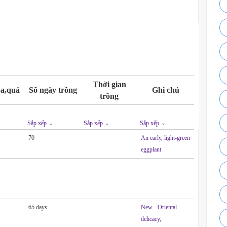
Thời gian
a,quả
Số ngày trồng
Ghi chú
trồng
Sắp xếp
Sắp xếp
Sắp xếp
70
An early, light-green
eggplant
e
65 days
New - Oriental
delicacy,