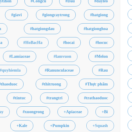
ytihon
#Congcu
#Dau
#dayleo
#giavi
#giongcaytrong
#hatgiong
a
#hatgiongdau
#hatgionghoa
oa
#HoBacHa
#hocai
#hocuc
#Lamiaceae
#lamvuon
#Melon
#quyhiemla
#Ranunculaceae
#Rau
#thaoduoc
#thitruong
#Thực phẩm
#tintuc
#trangtri
#trathaoduoc
ay
#xuongrong
+Apiaceae
+Bí
+Kale
+Pumpkin
+Squash