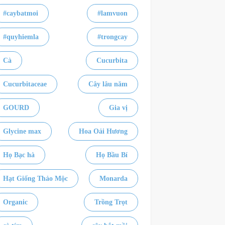
#caybatmoi
#lamvuon
#quyhiemla
#trongcay
Cà
Cucurbita
Cucurbitaceae
Cây lâu năm
GOURD
Gia vị
Glycine max
Hoa Oải Hương
Họ Bạc hà
Họ Bầu Bí
Hạt Giống Thảo Mộc
Monarda
Organic
Trồng Trọt