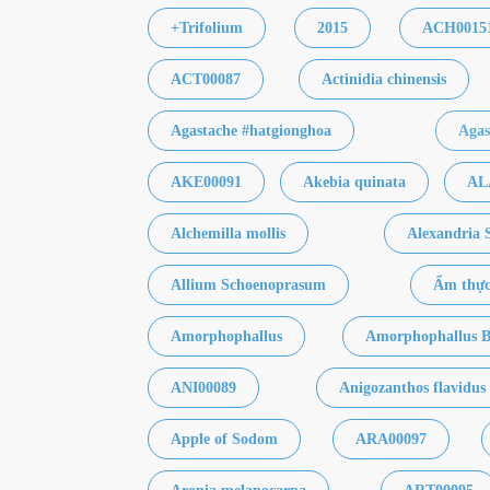
+Trifolium
2015
ACH0015
ACT00087
Actinidia chinensis
Agastache #hatgionghoa
Agas
AKE00091
Akebia quinata
AL
Alchemilla mollis
Alexandria 
Allium Schoenoprasum
Ẩm thự
Amorphophallus
Amorphophallus B
ANI00089
Anigozanthos flavidus
Apple of Sodom
ARA00097