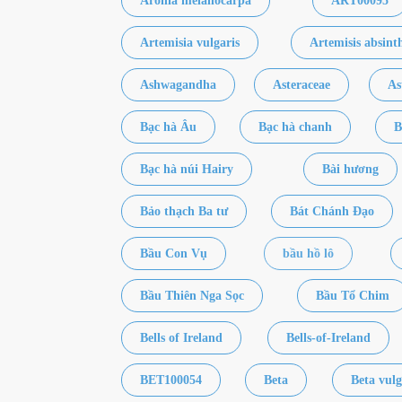
Aronia melanocarpa
ART00095
Artemisia vulgaris
Artemisis absin
Ashwagandha
Asteraceae
As
Bạc hà Âu
Bạc hà chanh
B
Bạc hà núi Hairy
Bài hương
Bảo thạch Ba tư
Bát Chánh Đạo
Bầu Con Vụ
bầu hồ lô
Bầu Thiên Nga Sọc
Bầu Tổ Chim
Bells of Ireland
Bells-of-Ireland
BET100054
Beta
Beta vulg