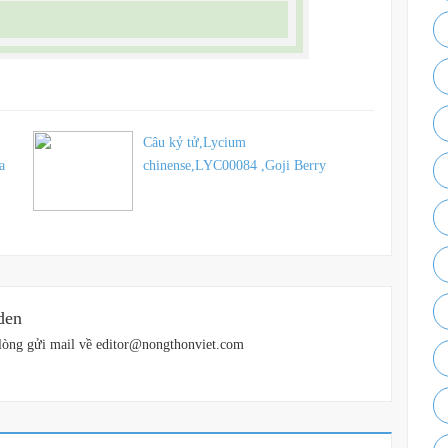
Câu kỷ tử,Lycium
a
chinense,LYC00084 ,Goji Berry
den
vui lòng gửi mail về editor@nongthonviet.com