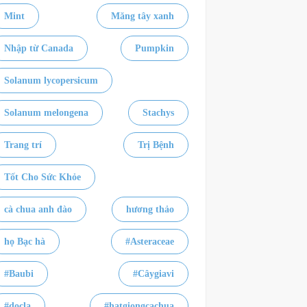
Mint
Măng tây xanh
Nhập từ Canada
Pumpkin
Solanum lycopersicum
Solanum melongena
Stachys
Trang trí
Trị Bệnh
Tốt Cho Sức Khỏe
cà chua anh đào
hương thảo
họ Bạc hà
#Asteraceae
#Baubi
#Câygiavi
#docla
#hatgiongcachua