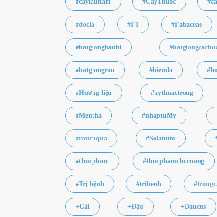
#caylaunam
#CayThuoc
#ca
#docla
#F1
#Fabaceae
#hatgiongbaubi
#hatgiongcachu
#hatgiongrau
#hiemla
#h
#Hương liệu
#kythuattrong
#Mentha
#nhaptuMy
#raucuqua
#Solanum
#thucpham
#thucphamchucnang
#Trị bệnh
#tribenh
#trongc
+Cải
+Đậu
+Daucus