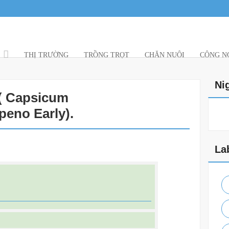
THỊ TRƯỜNG
TRỒNG TRỌT
CHĂN NUÔI
CÔNG NG
Ni
( Capsicum
eno Early).
La