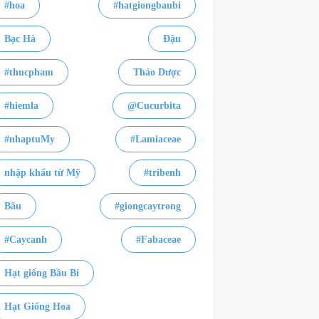
#hoa
#hatgiongbaubi
Bạc Hà
Đậu
#thucpham
Thảo Dược
#hiemla
@Cucurbita
#nhaptuMy
#Lamiaceae
nhập khẩu từ Mỹ
#tribenh
Bầu
#giongcaytrong
#Caycanh
#Fabaceae
Hạt giống Bầu Bí
Hạt Giống Hoa