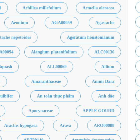
1
Achillea millefolium
Acmella oleracea
Aeonium
AGA00059
Agastache
tache nepetoides
Ageratum houstonianum
A00094
Alangium platanifolium
ALC00136
Squash
ALL00069
Allium
c
Amaranthaceae
Ammi Dara
ulbifer
An toàn thực phẩm
Anh đào
Apocynaceae
APPLE GOURD
Arachis hypogaea
Arava
ARO00088