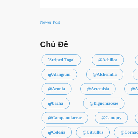
Newer Post
Chủ Đề
'Striped Toga'
@Achillea
@Alangium
@Alchemilla
@Aronia
@Artemisia
@Ar
@bacha
@Bignoniaceae
@Campanulaceae
@Camquy
@Celosia
@Citrullus
@Cornac