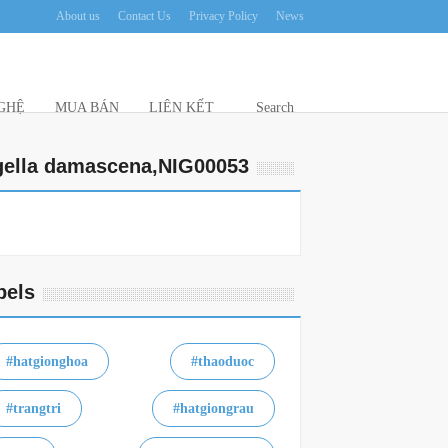
About us
Contact Us
Privacy Policy
News
HỆ
MUA BÁN
LIÊN KẾT
Search
gella damascena,NIG00053
bels
#hatgionghoa
#thaoduoc
#trangtri
#hatgiongrau