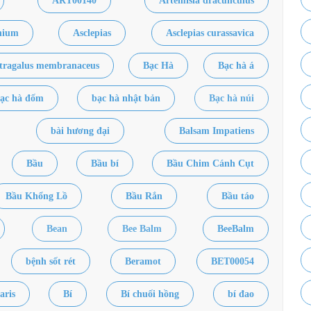
ART00140
Artemisia dracunculus
thium
Asclepias
Asclepias curassavica
tragalus membranaceus
Bạc Hà
Bạc hà á
ạc hà đốm
bạc hà nhật bản
Bạc hà núi
bài hương đại
Balsam Impatiens
Bầu
Bầu bí
Bầu Chim Cánh Cụt
Bầu Khổng Lồ
Bầu Rắn
Bầu táo
Bean
Bee Balm
BeeBalm
bệnh sốt rét
Beramot
BET00054
aris
Bí
Bí chuối hồng
bí đao