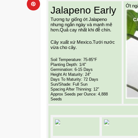
Ớt ng
Jalapeno Early
Tương tự giống ớt Jalapeno 
nhưng ngắn ngày và mạnh mẽ 
hơn.Quả cay nhất khi đễ chín.
Cây xuất xứ Mexico.Tưới nước 
vừa cho cây.
Soil Temperature: 75-85°F
Planting Depth: 1/4"
Germination: 6-15 Days
Height At Maturity: 24"
Days To Maturity: 72 Days
Sun/Shade: Full Sun
Spacing After Thinning: 12"
Approx Seeds per Ounce: 4,888 
Seeds 