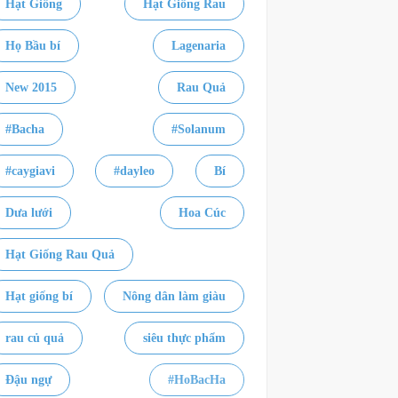
Hạt Giống
Hạt Giống Rau
Họ Bầu bí
Lagenaria
New 2015
Rau Quả
#Bacha
#Solanum
#caygiavi
#dayleo
Bí
Dưa lưới
Hoa Cúc
Hạt Giống Rau Quả
Hạt giống bí
Nông dân làm giàu
rau củ quả
siêu thực phẩm
Đậu ngự
#HoBacHa