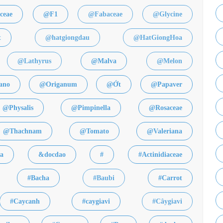
ceae
@F1
@Fabaceae
@Glycine
t
@hatgiongdau
@HatGiongHoa
@Lathyrus
@Malva
@Melon
ano
@Origanum
@Ớt
@Papaver
@Physalis
@Pimpinella
@Rosaceae
@Thachnam
@Tomato
@Valeriana
a
&docdao
#
#Actinidiaceae
#Bacha
#Baubi
#Carrot
#Caycanh
#caygiavi
#Câygiavi