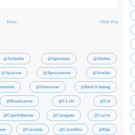
Home
Older Post
@Actinidia
@Ageratum
@Akebia
@Apiaceae
@Apocynaceae
@Arachis
temisis
@Asteraceae
@Bách lí hương
@Brassicaceae
@Cà rốt
@Cải
@Caprifoliaceae
@Caragana
@Carrot
eae
@Cucumis
@Cucurbita
@Đậu