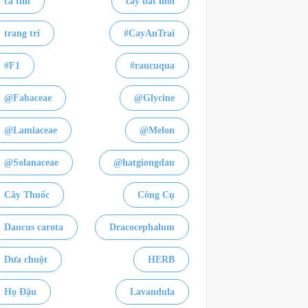
cà tím
cây bắt mồi
trang trí
#CayAnTrai
#F1
#raucuqua
@Fabaceae
@Glycine
@Lamiaceae
@Melon
@Solanaceae
@hatgiongdau
Cây Thuốc
Công Cụ
Daucus carota
Dracocephalum
Dưa chuột
HERB
Họ Đậu
Lavandula