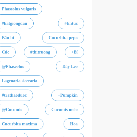
Phaseolus vulgaris
#hatgiongdau
#tintuc
Bầu bí
Cucurbita pepo
Cúc
#thitruong
+Bí
@Phaseolus
Dây Leo
Lagenaria siceraria
#trathaoduoc
+Pumpkin
@Cucumis
Cucumis melo
Cucurbita maxima
Hoa