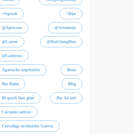
+Squash
+Đậu
@Apiaceae
@Artemisia
@Carrot
@HatGiongHoa
@Lathyrus
Agastache nepetoides
Bean
Bee Balm
Blog
Bí quyết làm giàu
Bạc hà núi
Cucumis sativus
Curculigo orchioides Gaertn