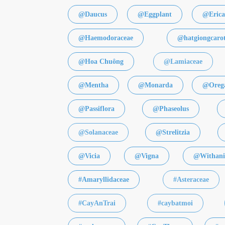
@Daucus
@Eggplant
@Erica
@Haemodoraceae
@hatgiongcaro
@Hoa Chuông
@Lamiaceae
@Mentha
@Monarda
@Oreg
@Passiflora
@Phaseolus
@Solanaceae
@Strelitzia
@Vicia
@Vigna
@Withani
#Amaryllidaceae
#Asteraceae
#CayAnTrai
#caybatmoi