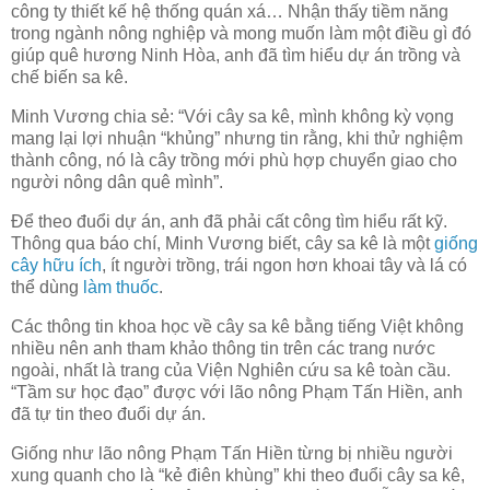
công ty thiết kế hệ thống quán xá… Nhận thấy tiềm năng
trong ngành nông nghiệp và mong muốn làm một điều gì đó
giúp quê hương Ninh Hòa, anh đã tìm hiểu dự án trồng và
chế biến sa kê.
Minh Vương chia sẻ: “Với cây sa kê, mình không kỳ vọng
mang lại lợi nhuận “khủng” nhưng tin rằng, khi thử nghiệm
thành công, nó là cây trồng mới phù hợp chuyển giao cho
người nông dân quê mình”.
Để theo đuổi dự án, anh đã phải cất công tìm hiểu rất kỹ.
Thông qua báo chí, Minh Vương biết, cây sa kê là một
giống
cây hữu ích
, ít người trồng, trái ngon hơn khoai tây và lá có
thể dùng
làm thuốc
.
Các thông tin khoa học về cây sa kê bằng tiếng Việt không
nhiều nên anh tham khảo thông tin trên các trang nước
ngoài, nhất là trang của Viện Nghiên cứu sa kê toàn cầu.
“Tầm sư học đạo” được với lão nông Phạm Tấn Hiền, anh
đã tự tin theo đuổi dự án.
Giống như lão nông Phạm Tấn Hiền từng bị nhiều người
xung quanh cho là “kẻ điên khùng” khi theo đuổi cây sa kê,