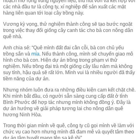
hoạch mở rộng vùng nguyên liệu, thu hút vốn và kết hợp với
các nhà đầu tư là công ty, xí nghiệp để sản xuất các mặt
hàng liên quan tới loại cây trồng này.
Vương kỳ vọng, thử nghiệm thành công sẽ tạo bước ngoặt
trong việc thay đổi giống cây canh tác cho bà con nông dân
quê nhà.
Anh chia sẻ: “Quê mình đất đai cằn cỗi, bà con chủ yếu
trồng sắn và
mía
. Nếu thành công, mình sẽ chuyển giao mô
hình cho bà con. Hiện dự án trồng trong phạm vi thử
nghiệm. Nếu trồng đại trà một giống cây lâu năm mà không
suy tính, hậu quả sẽ rất lớn. Mình vui là nhiều người đã thấy
tiềm năng của dự án.
N
hưng nhóm luôn đưa ra những điều kiện cam kết chặt chẽ.
Khi mình bắt đầu, có người sẵn sàng cung cấp đất ở tỉnh
Bình Phước để hợp tác nhưng mình không đồng ý. Đây là
dự án hướng về giải pháp tương lai cho nông dân quê
hương Ninh Hòa.
Trong thời gian mình về quê, công ty cũ gọi mình về làm với
chức vụ cao hơn nhưng mình đã đam mê và quyết tâm theo
dự án tâm huyết mang tên sa kê rồi”.