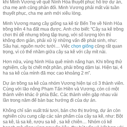
khi Minh Vương về quê Ninh Hòa thuyết phục hỗ trợ dự án,
cha mẹ anh cũng phản đối. Minh Vương phải mất vài tuần
thuyết phục, cha mẹ anh mới xiêu lòng.
Minh Vương mang cây giống sa kê từ Bến Tre về Ninh Hòa
trồng trên 4 ha đất mua được. Anh cho biết: “Cây sa kê trồng
chơi thì dễ nhưng trồng tập trung, với số lượng lớn thì
không đơn giản, phải xử lý những vấn đề phát sinh, như:
Sâu hại, nguồn nước tưới… Việc
chọn giống
cũng rất quan
trọng, vì có thể nhầm giữa cây sa kê với cây mít nài.
Hơn nữa, vùng Ninh Hòa quê mình nắng hạn. Khi trồng thử
nghiệm, cây bị chết một phần, phải trồng dặm lại. Hiện tại, 4
ha sa kê của mình đã mọc cao khoảng 2 m”.
Dự án trồng sa kê của nhóm Vương hiện tại có 3 thành viên.
Cùng với lão nông Phạm Tấn Hiền và Vương, còn có một
thành viên khác ở phía Bắc. Các thành viên gặp nhau vài
lần trong năm để bàn bạc hướng đi của dự án.
Không chỉ sản xuất trái tươi, bán cho thị trường, dự án còn
nghiên cứu cung cấp các sản phẩm của cây sa kê, như: Bột
sa kê, lá sa kê, rượu sa kê , sa kê chiên… Nhóm có kế